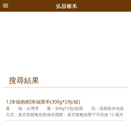
搜尋結果
1.[幸福抱稻]幸福寶禾(300g*2包/組)
產 地：台灣淨 重：300g*2包/組期 別：現期新米包裝
方式：真空加脫氧包裝保存期限：真空脫氧狀態下可存放 12 個月