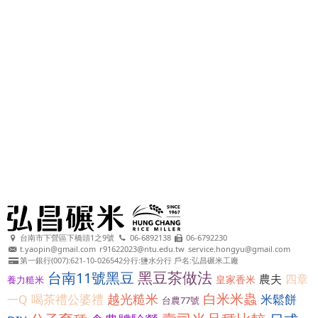
台南市下營區下橋頭1之9號
06-6892138
06-6792230
t.yaopin@gmail.com
r91622023@ntu.edu.tw
service.hongyu@gmail.com
第一銀行(007):621-10-026542分行:鹽水分行 戶名:弘昌碾米工廠
黑豆茶做法
台南11號黑豆
農夫
四章
皇家香米
養力糙米
白米米蟲
越光糙米
喝茶禮公婆禮
米鬆餅
一Q
台農77號