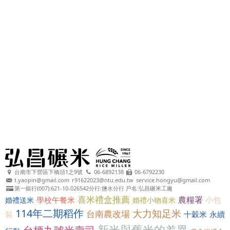
台南市下營區下橋頭1之9號
06-6892138
06-6792230
t.yaopin@gmail.com
r91622023@ntu.edu.tw
service.hongyu@gmail.com
第一銀行(007):621-10-026542分行:鹽水分行 戶名:弘昌碾米工廠
喜米禮盒推薦
農糧署
學校午餐米
小包
婚禮送米
婚禮小物喜米
114年二期稻作
大力知足米
台南農改場
裝
十穀米
永續
新米與舊米的差異