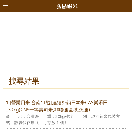
搜尋結果
1.[營業用米 台南11號]連續外銷日本米CAS樂禾田
_30kg(CNS一等壽司米,非聯運區域,免運)
產 地：台灣淨 重：30kg/包期 別：現期新米包裝方
式：散裝保存期限：可存放 1 個月