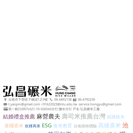
台南市下營區下橋頭1之9號
06-6892138
06-6792230
t.yaopin@gmail.com
r91622023@ntu.edu.tw
service.hongyu@gmail.com
第一銀行(007):621-10-026542分行:鹽水分行 戶名:弘昌碾米工廠
壽司米推薦台灣
麻營農夫
結婚禮盒推薦
箱購糙米
池
高雄喜米
ESG
泰國香米
食米教育
炊粿再來
台南插秧體驗