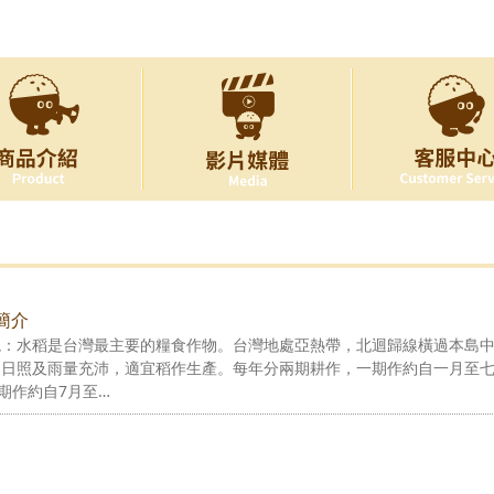
簡介
境：水稻是台灣最主要的糧食作物。台灣地處亞熱帶，北迴歸線橫過本島
均日照及雨量充沛，適宜稻作生產。每年分兩期耕作，一期作約自一月至
二期作約自7月至…