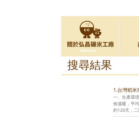
搜尋結果
1.台灣稻米
一、生產環
候溫暖，平
約120天，