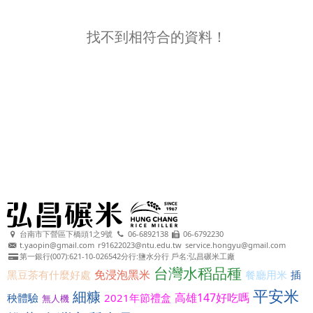
找不到相符合的資料！
台南市下營區下橋頭1之9號
06-6892138
06-6792230
t.yaopin@gmail.com
r91622023@ntu.edu.tw
service.hongyu@gmail.com
第一銀行(007):621-10-026542分行:鹽水分行 戶名:弘昌碾米工廠
台灣水稻品種
免浸泡黑米
黑豆茶有什麼好處
餐廳用米
插
平安米
細糠
高雄147好吃嗎
秧體驗
2021年節禮盒
無人機