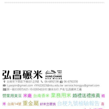
台南市下營區下橋頭1之9號
06-6892138
06-6792230
t.yaopin@gmail.com
r91622023@ntu.edu.tw
service.hongyu@gmail.com
第一銀行(007):621-10-026542分行:鹽水分行 戶名:弘昌碾米工廠
業務用米
婚禮送禮推薦
米廠
台南香米
營業用黃豆
糙
重金屬
台梗九號檢驗報告
米
台南14號
喜
好米怎麼挑