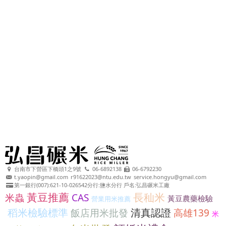
台南市下營區下橋頭1之9號
06-6892138
06-6792230
t.yaopin@gmail.com
r91622023@ntu.edu.tw
service.hongyu@gmail.com
第一銀行(007):621-10-026542分行:鹽水分行 戶名:弘昌碾米工廠
黃豆推薦
長秈米
米蟲
CAS
黃豆農藥檢驗
營業用米推薦
稻米檢驗標準
清真認證
飯店用米批發
高雄139
米