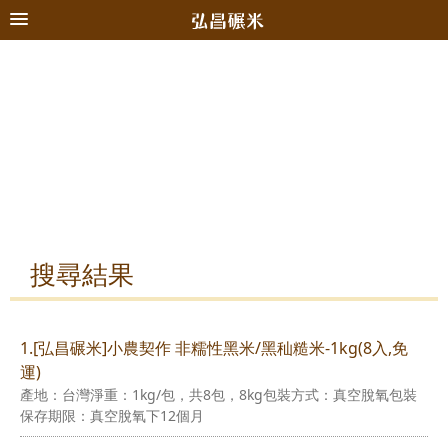
搜尋結果
1.[弘昌碾米]小農契作 非糯性黑米/黑秈糙米-1kg(8入,免
運)
產地：台灣淨重：1kg/包，共8包，8kg包裝方式：真空脫氧包裝
保存期限：真空脫氧下12個月