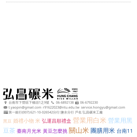
台南市下營區下橋頭1之9號
06-6892138
06-6792230
t.yaopin@gmail.com
r91622023@ntu.edu.tw
service.hongyu@gmail.com
第一銀行(007):621-10-026542分行:鹽水分行 戶名:弘昌碾米工廠
營業用白米
營業用黑
婚禮小物 米
弘運昌順禮盒
黑豆
關山米
豆茶
團膳用米
台南11
臺南月光米
黃豆怎麼挑