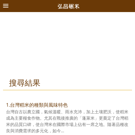
搜尋結果
1.台灣稻米的種類與風味特色
台灣自古以農立國，氣候溫暖、雨水充沛，加上土壤肥沃，使稻米
成為主要糧食作物。尤其在戰後推廣的「蓬萊米」更奠定了台灣稻
米的品質口碑，使台灣米在國際市場上佔有一席之地。隨著品種改
良與消費需求的多元化，如今…