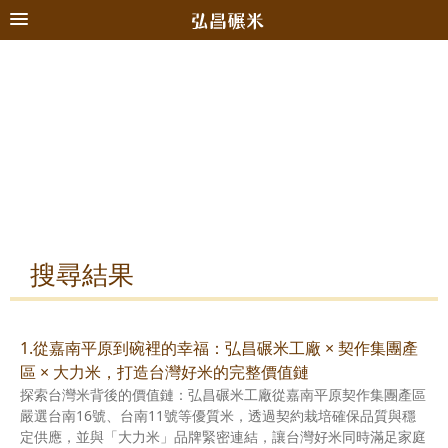
搜尋結果
1.從嘉南平原到碗裡的幸福：弘昌碾米工廠 × 契作集團產
區 × 大力米，打造台灣好米的完整價值鏈
探索台灣米背後的價值鏈：弘昌碾米工廠從嘉南平原契作集團產區
嚴選台南16號、台南11號等優質米，透過契約栽培確保品質與穩
定供應，並與「大力米」品牌緊密連結，讓台灣好米同時滿足家庭