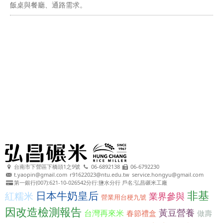
飯桌與餐廳、通路需求。
台南市下營區下橋頭1之9號
06-6892138
06-6792230
t.yaopin@gmail.com
r91622023@ntu.edu.tw
service.hongyu@gmail.com
第一銀行(007):621-10-026542分行:鹽水分行 戶名:弘昌碾米工廠
非基
日本牛奶皇后
紅糯米
業界參與
營業用台梗九號
因改造檢測報告
黃豆營養
台灣再來米
春節禮盒
做壽