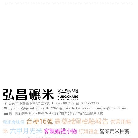
台南市下營區下橋頭1之9號
06-6892138
06-6792230
t.yaopin@gmail.com
r91622023@ntu.edu.tw
service.hongyu@gmail.com
第一銀行(007):621-10-026542分行:鹽水分行 戶名:弘昌碾米工廠
農藥殘留檢驗報告
台梗16號
營業用糯
稻米食味值
六甲月光米
客製婚禮小物
米
訂婚禮盒
營業用米推薦