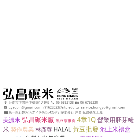
台南市下營區下橋頭1之9號
06-6892138
06-6792230
t.yaopin@gmail.com
r91622023@ntu.edu.tw
service.hongyu@gmail.com
第一銀行(007):621-10-026542分行:鹽水分行 戶名:弘昌碾米工廠
弘昌碾米廠
4章1Q
營業用胚芽糙
美濃米
黑豆茶推薦
黃豆批發
米
池上米禮盒
契作農業
HALAL
林彥蓉