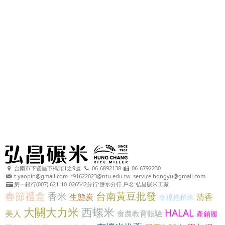
台南市下營區下橋頭1之9號
06-6892138
06-6792230
t.yaopin@gmail.com
r91622023@ntu.edu.tw
service.hongyu@gmail.com
第一銀行(007):621-10-026542分行:鹽水分行 戶名:弘昌碾米工廠
春節禮盒
台南黃豆批發
香米
生態炭
清香
幸福抱稻米
大關大力米
西螺米
HALAL
美人
食農教育體驗
產銷履