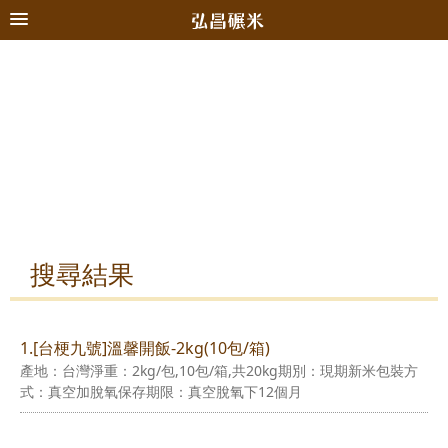
搜尋結果
1.[台梗九號]溫馨開飯-2kg(10包/箱)
產地：台灣淨重：2kg/包,10包/箱,共20kg期別：現期新米包裝方
式：真空加脫氧保存期限：真空脫氧下12個月