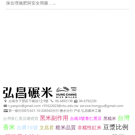
保合理施肥與安全用藥，…
台南市下營區下橋頭1之9號
06-6892138
06-6792230
t.yaopin@gmail.com
r91622023@ntu.edu.tw
service.hongyu@gmail.com
第一銀行(007):621-10-026542分行:鹽水分行 戶名:弘昌碾米工廠
台灣
黑米副作用
台南3號青仁黑豆
黑糯米
台灣青仁黑豆哪裡買
豆漿比例
香米
台農16號
糙米品質
文昌君
非糯性紅米