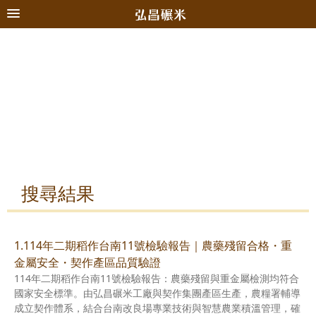
搜尋結果
1.114年二期稻作台南11號檢驗報告｜農藥殘留合格・重
金屬安全・契作產區品質驗證
114年二期稻作台南11號檢驗報告：農藥殘留與重金屬檢測均符合
國家安全標準。由弘昌碾米工廠與契作集團產區生產，農糧署輔導
成立契作體系，結合台南改良場專業技術與智慧農業積溫管理，確