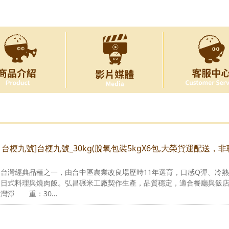
米 台梗九號]台梗九號_30kg(脫氧包裝5kgX6包,大榮貨運配送，
台灣經典品種之一，由台中區農業改良場歷時11年選育，口感Q彈、冷
、日式料理與燒肉飯。弘昌碾米工廠契作生產，品質穩定，適合餐廳與飯
灣淨 重：30…