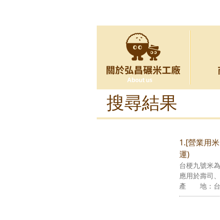
搜尋結果
1.[營業用
運)
台梗九號米為
應用於壽司
產 地：台