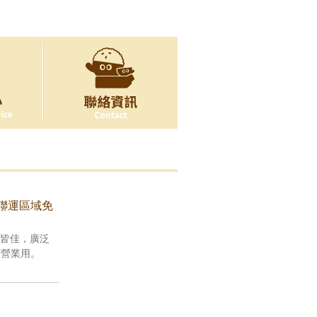
非聯運區域免
熱皆佳，廣泛
店營業用。