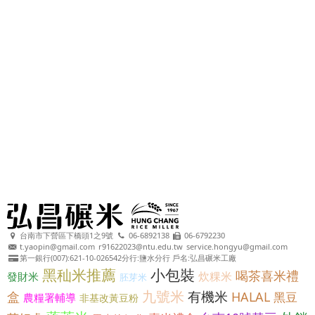
台南市下營區下橋頭1之9號
06-6892138
06-6792230
t.yaopin@gmail.com
r91622023@ntu.edu.tw
service.hongyu@gmail.com
第一銀行(007):621-10-026542分行:鹽水分行 戶名:弘昌碾米工廠
黑秈米推薦
小包裝
喝茶喜米禮
炊粿米
發財米
胚芽米
九號米
有機米
盒
HALAL
黑豆
農糧署輔導
非基改黃豆粉