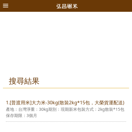
搜尋結果
1.[普渡用米]大力米-30kg(散裝2kg*15包，大榮貨運配送)
產地：台灣淨重：30kg期別：現期新米包裝方式：2kg散裝*15包
保存期限：3個月