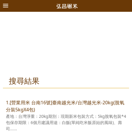
搜尋結果
1.[營業用米 台南16號]臺南越光米/台灣越光米-20kg(脫氧
分裝5kgX4包)
產地：台灣淨重：20kg期別：現期新米包裝方式：5kg脫氧包裝*4
包保存期限：6個月建議用途：白飯(單純吃米飯原始的風味)、壽
司......