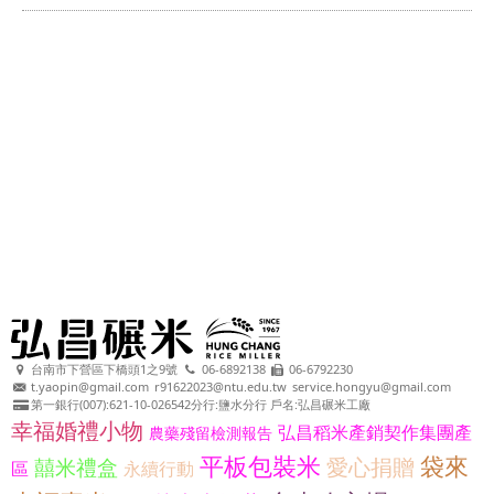
台南市下營區下橋頭1之9號
06-6892138
06-6792230
t.yaopin@gmail.com
r91622023@ntu.edu.tw
service.hongyu@gmail.com
第一銀行(007):621-10-026542分行:鹽水分行 戶名:弘昌碾米工廠
幸福婚禮小物
弘昌稻米產銷契作集團產
農藥殘留檢測報告
平板包裝米
袋來
愛心捐贈
囍米禮盒
區
永續行動