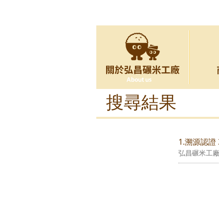
搜尋結果
1.溯源認證 
弘昌碾米工廠