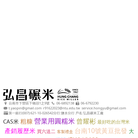
台南市下營區下橋頭1之9號
06-6892138
06-6792230
t.yaopin@gmail.com
r91622023@ntu.edu.tw
service.hongyu@gmail.com
第一銀行(007):621-10-026542分行:鹽水分行 戶名:弘昌碾米工廠
營業用圓糯米
曾耀彬
粗糠
CAS米
最好吃的台灣米
台南10號黃豆批發
產銷履歷米
大
買六送二
客製禮盒