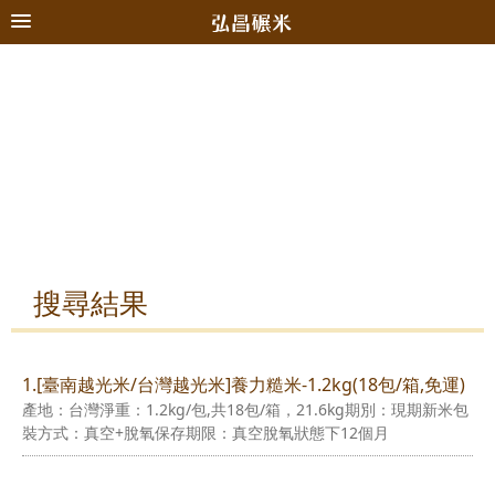
搜尋結果
1.[臺南越光米/台灣越光米]養力糙米-1.2kg(18包/箱,免運)
產地：台灣淨重：1.2kg/包,共18包/箱，21.6kg期別：現期新米包
裝方式：真空+脫氧保存期限：真空脫氧狀態下12個月