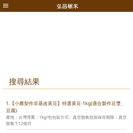
搜尋結果
1.【小農契作非基改黃豆】特選黃豆-1kg(適合製作豆漿、
豆腐)
產地：台灣淨重：1kg/包包裝方式：真空脫氧包裝保存期限：真空
脫氧下12個月