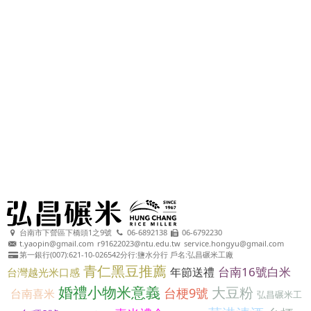
台南市下營區下橋頭1之9號
06-6892138
06-6792230
t.yaopin@gmail.com
r91622023@ntu.edu.tw
service.hongyu@gmail.com
第一銀行(007):621-10-026542分行:鹽水分行 戶名:弘昌碾米工廠
青仁黑豆推薦
台南16號白米
年節送禮
台灣越光米口感
婚禮小物米意義
大豆粉
台梗9號
台南喜米
弘昌碾米工