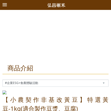
商品介紹
【小農契作非基改黃豆】特選黃
豆-1kg(適合製作豆漿、豆腐)