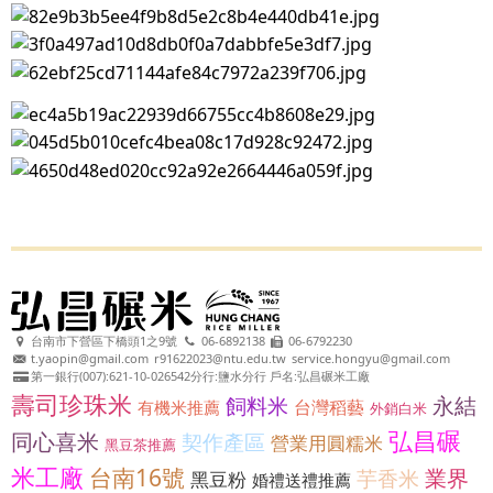
台南市下營區下橋頭1之9號
06-6892138
06-6792230
t.yaopin@gmail.com
r91622023@ntu.edu.tw
service.hongyu@gmail.com
第一銀行(007):621-10-026542分行:鹽水分行 戶名:弘昌碾米工廠
壽司珍珠米
永結
飼料米
台灣稻藝
有機米推薦
外銷白米
弘昌碾
同心喜米
契作產區
營業用圓糯米
黑豆茶推薦
米工廠
台南16號
業界
芋香米
黑豆粉
婚禮送禮推薦