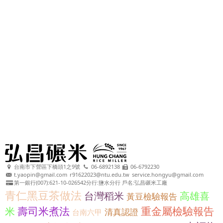
台南市下營區下橋頭1之9號
06-6892138
06-6792230
t.yaopin@gmail.com
r91622023@ntu.edu.tw
service.hongyu@gmail.com
第一銀行(007):621-10-026542分行:鹽水分行 戶名:弘昌碾米工廠
青仁黑豆茶做法
台灣稻米
高雄喜
黃豆檢驗報告
壽司米煮法
重金屬檢驗報告
米
清真認證
台南六甲