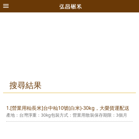
搜尋結果
1.[營業用秈長米]台中秈10號(白米)-30kg，大榮貨運配送
產地：台灣淨重：30kg包裝方式：營業用散裝保存期限：3個月