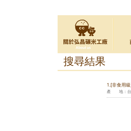
搜尋結果
1.[非食用級
產 地：台灣