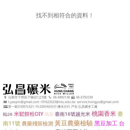
找不到相符合的資料！
台南市下營區下橋頭1之9號
06-6892138
06-6792230
t.yaopin@gmail.com
r91622023@ntu.edu.tw
service.hongyu@gmail.com
第一銀行(007):621-10-026542分行:鹽水分行 戶名:弘昌碾米工廠
桃園香米
臺
米鬆餅粉DIY
臺南16號越光米
秈26
烏豆
黃豆農藥檢驗
黑豆加工
南11號
台
農藥殘留檢測