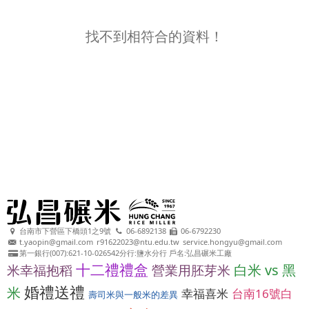
找不到相符合的資料！
台南市下營區下橋頭1之9號
06-6892138
06-6792230
t.yaopin@gmail.com
r91622023@ntu.edu.tw
service.hongyu@gmail.com
第一銀行(007):621-10-026542分行:鹽水分行 戶名:弘昌碾米工廠
十二禮禮盒
白米 vs 黑
米幸福抱稻
營業用胚芽米
婚禮送禮
米
幸福喜米
台南16號白
壽司米與一般米的差異