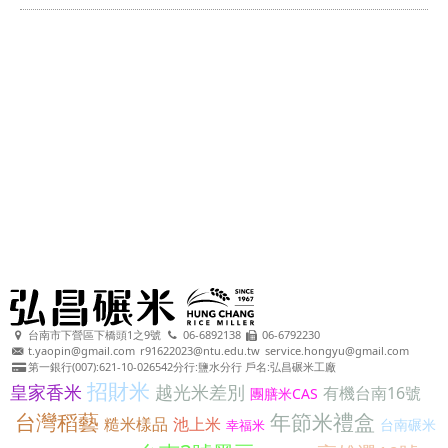
台南市下營區下橋頭1之9號
06-6892138
06-6792230
t.yaopin@gmail.com
r91622023@ntu.edu.tw
service.hongyu@gmail.com
第一銀行(007):621-10-026542分行:鹽水分行 戶名:弘昌碾米工廠
招財米
皇家香米
越光米差別
有機台南16號
團膳米CAS
台灣稻藝
年節米禮盒
糙米樣品
池上米
台南碾米
幸福米