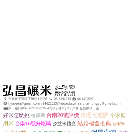
台南市下營區下橋頭1之9號
06-6892138
06-6792230
t.yaopin@gmail.com
r91622023@ntu.edu.tw
service.hongyu@gmail.com
第一銀行(007):621-10-026542分行:鹽水分行 戶名:弘昌碾米工廠
合理化施肥
好米怎麼挑
台南20號評價
小家庭
植保機
結婚禮盒推薦
用米
台南16號好吃嗎
公益米禮盒
冠軍米
倒風內海