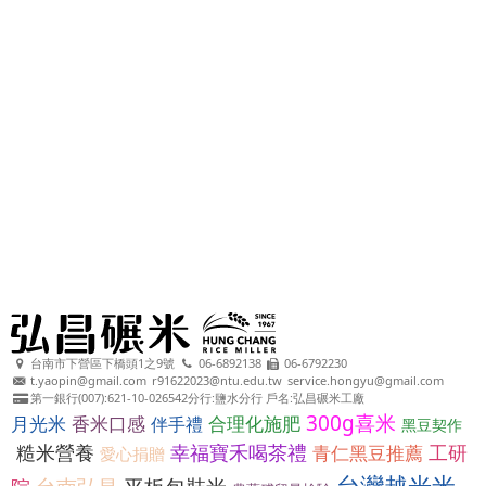
台南市下營區下橋頭1之9號
06-6892138
06-6792230
t.yaopin@gmail.com
r91622023@ntu.edu.tw
service.hongyu@gmail.com
第一銀行(007):621-10-026542分行:鹽水分行 戶名:弘昌碾米工廠
300g喜米
月光米
香米口感
合理化施肥
伴手禮
黑豆契作
糙米營養
幸福寶禾喝茶禮
工研
青仁黑豆推薦
愛心捐贈
台灣越光米