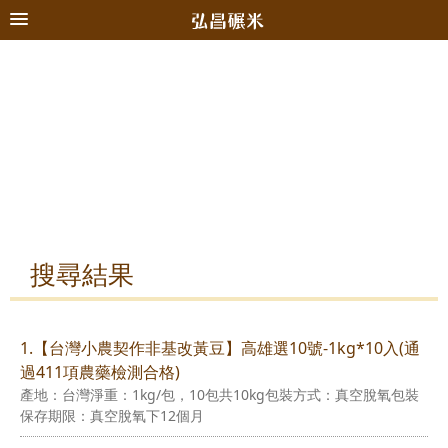
搜尋結果
1.【台灣小農契作非基改黃豆】高雄選10號-1kg*10入(通
過411項農藥檢測合格)
產地：台灣淨重：1kg/包，10包共10kg包裝方式：真空脫氧包裝
保存期限：真空脫氧下12個月