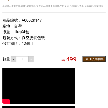
高雄147, 美濃香米, 高雄147號香米, 清香美人, 營業用壽司米, 牛奶皇后, 台南香米, 香米, 茉莉香米, 營業用米
商品編號：A0002K147
產地：台灣
淨重：1kgX4包
包裝方式：真空脫氧包裝
保存期限：12個月
499
數量
加入購物車
-
+
NT$