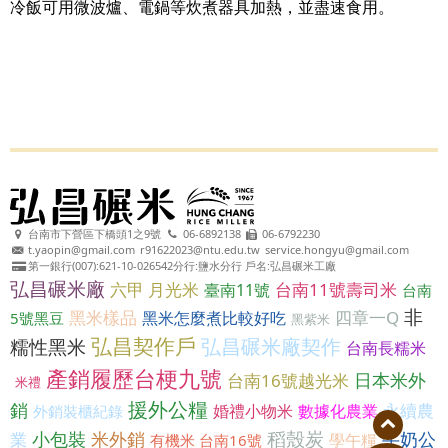
冷飯可用微波爐、電鍋等炊煮器具加熱，並盡速食用。
台南市下營區下橋頭1之9號
06-6892138
06-6792230
t.yaopin@gmail.com
r91622023@ntu.edu.tw
service.hongyu@gmail.com
第一銀行(007):621-10-026542分行:鹽水分行 戶名:弘昌碾米工廠
弘昌碾米廠
六甲 月光米
台南11號壽司米
臺南11號
台南
非
黑米樣品
四章一Q
黑米怎麼煮比較好吃
5號黑豆
黑紫米
弘昌契作戶
弘昌碾米廠契作
糯性黑米
台南長糯米
產銷履歷台梗九號
日本米外
台南16號越光米
米禮
援外公糧
銷
永續農
婚禮小物米
數據化農業
外銷裝櫃紀錄
稻殼炭
小包裝
米外銷
牛奶公
業
學午糧
有機米 台南16號