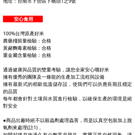
地址：台南市下營區下橋頭1之9號
安心食用
100%台灣原產好米
農藥殘留量檢驗：合格
黃赭麴毒素檢驗：合格
重金屬含量檢驗：合格
通過健康與品質的雙重考驗，讓您全家安心嚐好米
擁有優秀的團隊及一條龍的生產加工流程與設備
擁有最新式的稻穀低溫儲存設，使我們可以供應長期且穩定
的品質
每年都會針對土壤與水質進行檢驗，以確保生產的環境是絕
對安全
●商品出廠時絕不以殺蟲劑處理蟲害，而是以真空包裝加上脫
氧劑來處理(註1)，
如開封後存放過久有少數害蟲發生，實屬正常自然現象，清