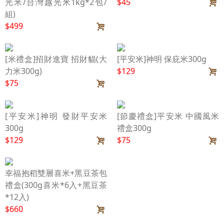
光米/台灣越光米1kg*2包/
$45
組)
$499
[米禮盒]招財進寶 招財貓(大
[平安米]神明 保庇米300g
力米300g)
$129
$75
[平安米]神明 發財平安米
[節慶禮盒]平安米 中國風米
300g
禮盒300g
$129
$75
幸福抱稻雙層喜米+黑豆茶包
禮盒(300g喜米*6入+黑豆茶
*12入)
$660