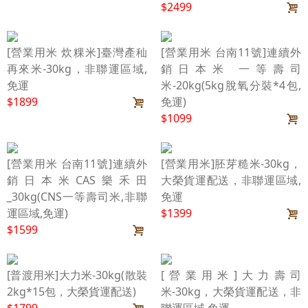
$2499
[營業用米 炊粿米]臺灣產秈
[營業用米 台南11號]連續外
再來米-30kg，非聯運區域,
銷日本米 一等壽司
免運
米-20kg(5kg脫氧分裝*4包,
$1899
免運)
$1099
[營業用米 台南11號]連續外
[營業用米]胚芽糙米-30kg，
銷日本米CAS樂禾田
大榮貨運配送，非聯運區域,
_30kg(CNS一等壽司米,非聯
免運
運區域,免運)
$1399
$1599
[普渡用米]大力米-30kg(散裝
[營業用米]大力壽司
2kg*15包，大榮貨運配送)
米-30kg，大榮貨運配送，非
$1799
聯運區域,免運