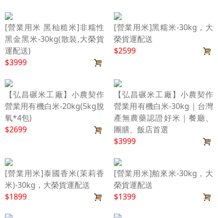
[營業用米 黑秈糙米]非糯性
[營業用米]黑糯米-30kg，大
黑金黑米-30kg(散裝,大榮貨
榮貨運配送
運配送)
$2599
$3999
【弘昌碾米工廠】小農契作
【弘昌碾米工廠】小農契作
營業用有機白米-20kg(5kg脫
營業用有機白米-30kg｜台灣
氧*4包)
產無農藥認證好米｜餐廳、
$2699
團膳、飯店首選
$3999
[營業用米]泰國香米(茉莉香
[營業用米]舶來米-30kg，大
米)-30kg，大榮貨運配送
榮貨運配送
$1899
$1399