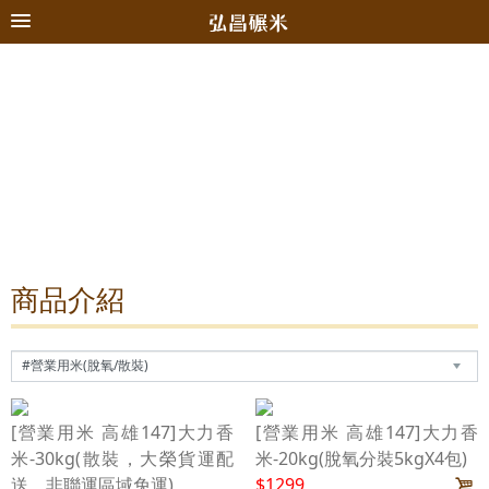
商品介紹
[營業用米 高雄147]大力香
[營業用米 高雄147]大力香
米-30kg(散裝，大榮貨運配
米-20kg(脫氧分裝5kgX4包)
送，非聯運區域免運)
$1299