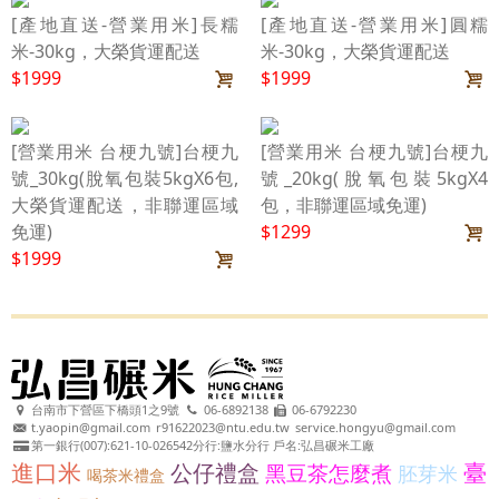
[產地直送-營業用米]長糯
[產地直送-營業用米]圓糯
米-30kg，大榮貨運配送
米-30kg，大榮貨運配送
$1999
$1999
[營業用米 台梗九號]台梗九
[營業用米 台梗九號]台梗九
號_30kg(脫氧包裝5kgX6包,
號_20kg(脫氧包裝5kgX4
大榮貨運配送，非聯運區域
包，非聯運區域免運)
免運)
$1299
$1999
台南市下營區下橋頭1之9號
06-6892138
06-6792230
t.yaopin@gmail.com
r91622023@ntu.edu.tw
service.hongyu@gmail.com
第一銀行(007):621-10-026542分行:鹽水分行 戶名:弘昌碾米工廠
進口米
臺
公仔禮盒
黑豆茶怎麼煮
胚芽米
喝茶米禮盒