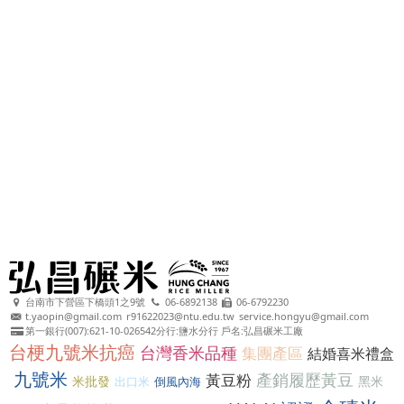
台南市下營區下橋頭1之9號
06-6892138
06-6792230
t.yaopin@gmail.com
r91622023@ntu.edu.tw
service.hongyu@gmail.com
第一銀行(007):621-10-026542分行:鹽水分行 戶名:弘昌碾米工廠
台梗九號米抗癌
台灣香米品種
集團產區
結婚喜米禮盒
九號米
產銷履歷黃豆
黃豆粉
米批發
黑米
出口米
倒風內海