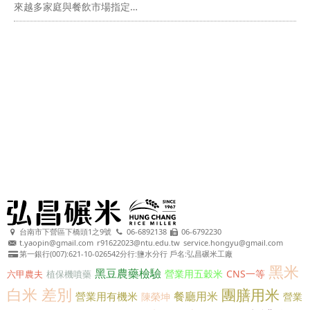
來越多家庭與餐飲市場指定…
台南市下營區下橋頭1之9號
06-6892138
06-6792230
t.yaopin@gmail.com
r91622023@ntu.edu.tw
service.hongyu@gmail.com
第一銀行(007):621-10-026542分行:鹽水分行 戶名:弘昌碾米工廠
黑米
黑豆農藥檢驗
營業用五穀米
CNS一等
六甲農夫
植保機噴藥
白米 差別
團膳用米
餐廳用米
營業用有機米
陳榮坤
營業