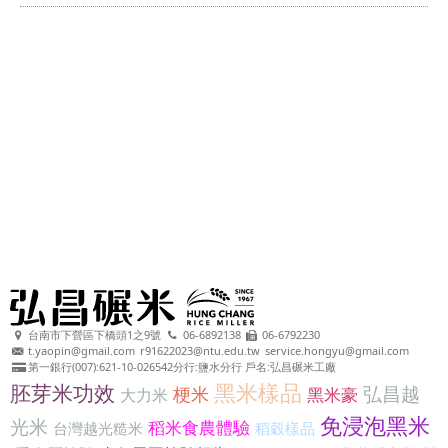
台南市下營區下橋頭1之9號
06-6892138
06-6792230
t.yaopin@gmail.com
r91622023@ntu.edu.tw
service.hongyu@gmail.com
第一銀行(007):621-10-026542分行:鹽水分行 戶名:弘昌碾米工廠
黑米樣品
胚芽米功效
弘昌越
梗米
黑米豪
大力米
免浸泡黑米
光米
稻米食農體驗
台灣越光糙米
稻穀樣品