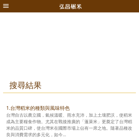
搜尋結果
1.台灣稻米的種類與風味特色
台灣自古以農立國，氣候溫暖、雨水充沛，加上土壤肥沃，使稻米
成為主要糧食作物。尤其在戰後推廣的「蓬萊米」更奠定了台灣稻
米的品質口碑，使台灣米在國際市場上佔有一席之地。隨著品種改
良與消費需求的多元化，如今…