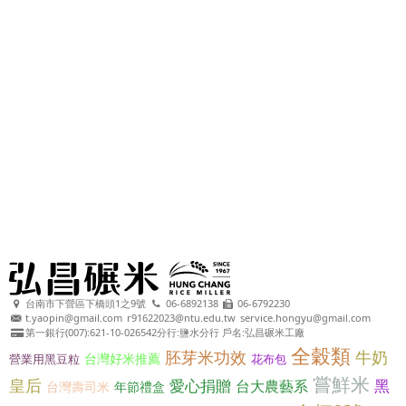
台南市下營區下橋頭1之9號
06-6892138
06-6792230
t.yaopin@gmail.com
r91622023@ntu.edu.tw
service.hongyu@gmail.com
第一銀行(007):621-10-026542分行:鹽水分行 戶名:弘昌碾米工廠
全穀類
胚芽米功效
牛奶
台灣好米推薦
營業用黑豆粒
花布包
嘗鮮米
皇后
愛心捐贈
黑
台大農藝系
台灣壽司米
年節禮盒