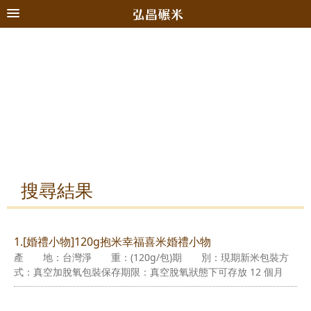
搜尋結果
1.[婚禮小物]120g抱米幸福喜米婚禮小物
產 地：台灣淨 重：(120g/包)期 別：現期新米包裝方
式：真空加脫氧包裝保存期限：真空脫氧狀態下可存放 12 個月