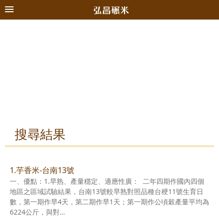
搜尋結果
1.芋香米-台南13號
一、優點：1.早熟、產量穩定、適應性廣： 二年四期作國內四個
地區之區域試驗結果，台南13號較早熟對照品種台稉11號生育日
數，第一期作早4天，第二期作早1天；第一期作公頃穀產量平均為
6224公斤，與對…