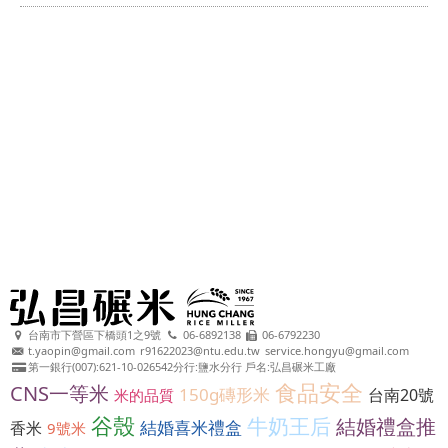
台南市下營區下橋頭1之9號
06-6892138
06-6792230
t.yaopin@gmail.com
r91622023@ntu.edu.tw
service.hongyu@gmail.com
第一銀行(007):621-10-026542分行:鹽水分行 戶名:弘昌碾米工廠
食品安全
CNS一等米
150g磚形米
台南20號
米的品質
谷殼
牛奶王后
結婚禮盒推
結婚喜米禮盒
香米
9號米