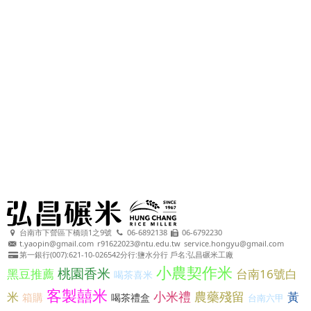
台南市下營區下橋頭1之9號
06-6892138
06-6792230
t.yaopin@gmail.com
r91622023@ntu.edu.tw
service.hongyu@gmail.com
第一銀行(007):621-10-026542分行:鹽水分行 戶名:弘昌碾米工廠
小農契作米
桃園香米
黑豆推薦
台南16號白
喝茶喜米
客製囍米
小米禮
農藥殘留
米
黃
箱購
喝茶禮盒
台南六甲