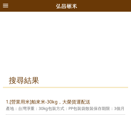
搜尋結果
1.[營業用米]舶來米-30kg，大榮貨運配送
產地：台灣淨重：30kg包裝方式：PP包裝袋散裝保存期限：3個月