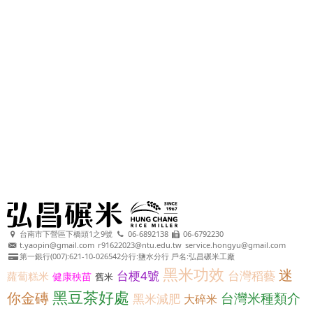
台南市下營區下橋頭1之9號
06-6892138
06-6792230
t.yaopin@gmail.com
r91622023@ntu.edu.tw
service.hongyu@gmail.com
第一銀行(007):621-10-026542分行:鹽水分行 戶名:弘昌碾米工廠
黑米功效
迷
台梗4號
台灣稻藝
蘿蔔糕米
健康秧苗
舊米
黑豆茶好處
你金磚
台灣米種類介
黑米減肥
大碎米