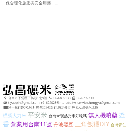
保合理化施肥與安全用藥，…
台南市下營區下橋頭1之9號
06-6892138
06-6792230
t.yaopin@gmail.com
r91622023@ntu.edu.tw
service.hongyu@gmail.com
第一銀行(007):621-10-026542分行:鹽水分行 戶名:弘昌碾米工廠
平安米
釜
無人機噴藥
橫綱大力米
台南16號越光米好吃嗎
香
三角飯糰DIY
營業用台南11號
丹波黑豆
台灣青仁