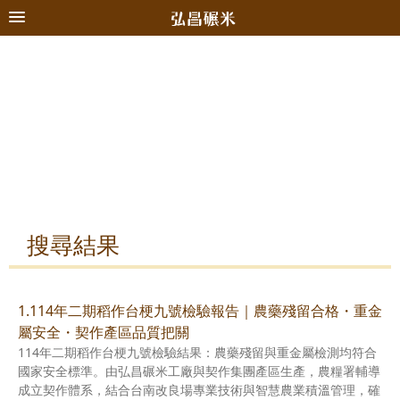
搜尋結果
1.114年二期稻作台梗九號檢驗報告｜農藥殘留合格・重金
屬安全・契作產區品質把關
114年二期稻作台梗九號檢驗結果：農藥殘留與重金屬檢測均符合
國家安全標準。由弘昌碾米工廠與契作集團產區生產，農糧署輔導
成立契作體系，結合台南改良場專業技術與智慧農業積溫管理，確