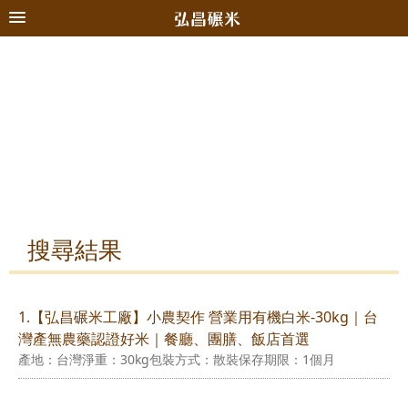
搜尋結果
1.【弘昌碾米工廠】小農契作 營業用有機白米-30kg｜台
灣產無農藥認證好米｜餐廳、團膳、飯店首選
產地：台灣淨重：30kg包裝方式：散裝保存期限：1個月