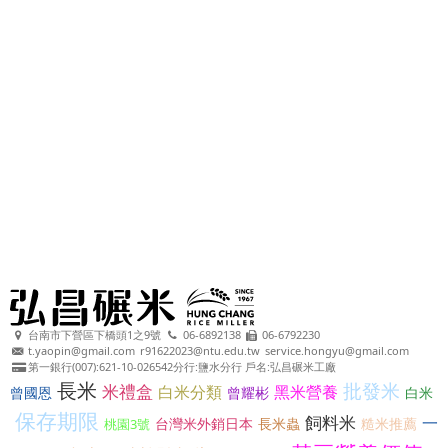
台南市下營區下橋頭1之9號
06-6892138
06-6792230
t.yaopin@gmail.com
r91622023@ntu.edu.tw
service.hongyu@gmail.com
第一銀行(007):621-10-026542分行:鹽水分行 戶名:弘昌碾米工廠
長米
批發米
米禮盒
白米分類
黑米營養
曾國恩
曾耀彬
白米
保存期限
飼料米
一
台灣米外銷日本
長米蟲
糙米推薦
桃園3號