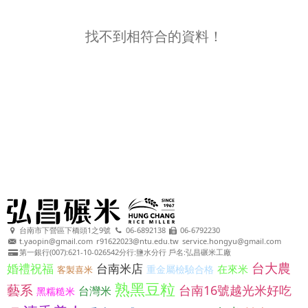
找不到相符合的資料！
台南市下營區下橋頭1之9號
06-6892138
06-6792230
t.yaopin@gmail.com
r91622023@ntu.edu.tw
service.hongyu@gmail.com
第一銀行(007):621-10-026542分行:鹽水分行 戶名:弘昌碾米工廠
台大農
婚禮祝福
台南米店
在來米
重金屬檢驗合格
客製喜米
熟黑豆粒
藝系
台南16號越光米好吃
台灣米
黑糯糙米