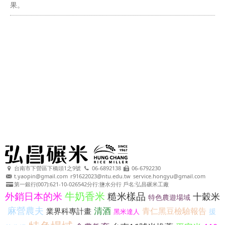
果。
台南市下營區下橋頭1之9號
06-6892138
06-6792230
t.yaopin@gmail.com
r91622023@ntu.edu.tw
service.hongyu@gmail.com
第一銀行(007):621-10-026542分行:鹽水分行 戶名:弘昌碾米工廠
牛奶香米
外銷日本的米
糙米樣品
十穀米
特色農遊場域
麻營農夫
清酒
青仁黑豆檢驗報告
業界科專計畫
援
黑米達人