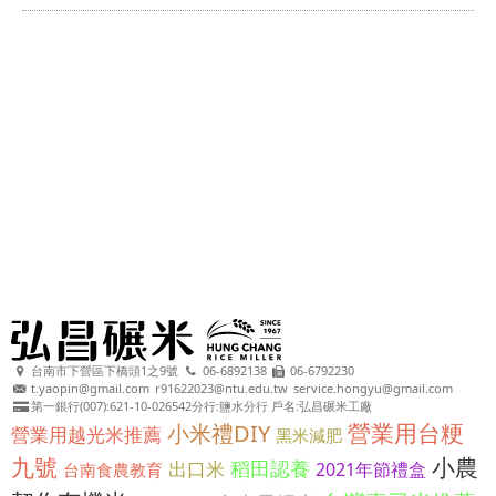
台南市下營區下橋頭1之9號
06-6892138
06-6792230
t.yaopin@gmail.com
r91622023@ntu.edu.tw
service.hongyu@gmail.com
第一銀行(007):621-10-026542分行:鹽水分行 戶名:弘昌碾米工廠
營業用台粳
小米禮DIY
營業用越光米推薦
黑米減肥
九號
小農
稻田認養
出口米
2021年節禮盒
台南食農教育