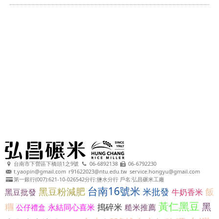
台南市下營區下橋頭1之9號
06-6892138
06-6792230
t.yaopin@gmail.com
r91622023@ntu.edu.tw
service.hongyu@gmail.com
第一銀行(007):621-10-026542分行:鹽水分行 戶名:弘昌碾米工廠
台南16號米
黑豆粉減肥
米批發
飯
黑豆批發
牛奶香米
黃仁黑豆
黑
糰
搗碎米
永結同心喜米
糙米推薦
公仔禮盒