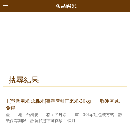
搜尋結果
1.[營業用米 炊粿米]臺灣產秈再來米-30kg，非聯運區域,
免運
產 地：台灣規 格：等外淨 重：30kg/組包裝方式：散
裝保存期限：散裝狀態下可存放 1 個月