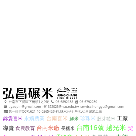
台南市下營區下橋頭1之9號
06-6892138
06-6792230
t.yaopin@gmail.com
r91622023@ntu.edu.tw
service.hongyu@gmail.com
第一銀行(007):621-10-026542分行:鹽水分行 戶名:弘昌碾米工廠
台南喜米
工廠
永續農業
珍珠米
錦袋喜米
鮮米
胚芽糙米
台南16號 越光米
台南米廠
導覽
契
食農教育
長糯米