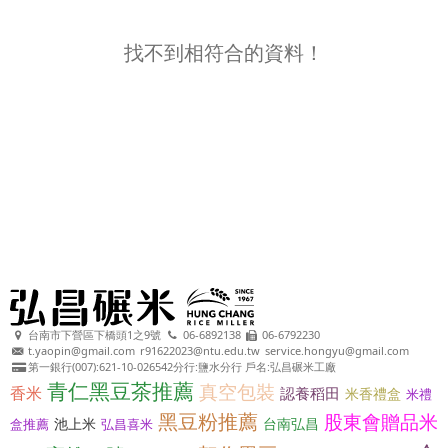
找不到相符合的資料！
台南市下營區下橋頭1之9號
06-6892138
06-6792230
t.yaopin@gmail.com
r91622023@ntu.edu.tw
service.hongyu@gmail.com
第一銀行(007):621-10-026542分行:鹽水分行 戶名:弘昌碾米工廠
青仁黑豆茶推薦
真空包裝
香米
認養稻田
米香禮盒
米禮
黑豆粉推薦
股東會贈品米
池上米
台南弘昌
盒推薦
弘昌喜米