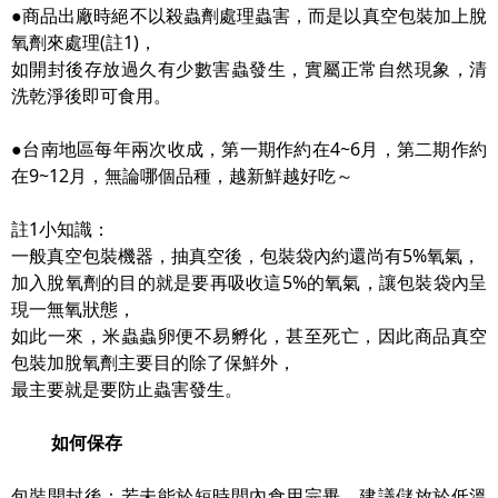
●商品出廠時絕不以殺蟲劑處理蟲害，而是以真空包裝加上脫
氧劑來處理(註1)，
如開封後存放過久有少數害蟲發生，實屬正常自然現象，清
洗乾淨後即可食用。
●台南地區每年兩次收成，第一期作約在4~6月，第二期作約
在9~12月，無論哪個品種，越新鮮越好吃～
註1小知識：
一般真空包裝機器，抽真空後，包裝袋內約還尚有5%氧氣，
加入脫氧劑的目的就是要再吸收這5%的氧氣，讓包裝袋內呈
現一無氧狀態，
如此一來，米蟲蟲卵便不易孵化，甚至死亡，因此商品真空
包裝加脫氧劑主要目的除了保鮮外，
最主要就是要防止蟲害發生。
如何保存
包裝開封後：若未能於短時間內食用完畢，建議儲放於低溫