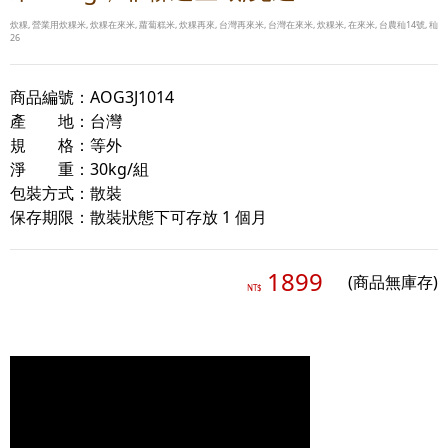
炊粿, 營業用炊粿米, 炊粿在來米, 蘿蔔糕米, 炊粿再來, 台灣再來米, 台灣在來米, 炊粿米, 在來米, 台農秈14號, 秈
26
商品編號：AOG3J1014
產 地：台灣
規 格：等外
淨 重：30kg/組
包裝方式：散裝
保存期限：散裝狀態下可存放 1 個月
1899
(商品無庫存)
NT$