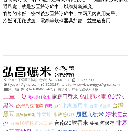
通風處，或是放置於冰箱中，以維持新鮮度。
剩餘的米飯：密封後放置於冰箱中，在兩天內食用完畢。
冷飯可用微波爐、電鍋等炊煮器具加熱，並盡速食用。
台南市下營區下橋頭1之9號
06-6892138
06-6792230
t.yaopin@gmail.com
r91622023@ntu.edu.tw
service.hongyu@gmail.com
第一銀行(007):621-10-026542分行:鹽水分行 戶名:弘昌碾米工廠
三章一Q
免浸泡
家庭用香米
烏山頭水庫
黑米是什麼米
台灣
黑米
小家庭用米
台灣黃豆推薦
台南16號米
商用白米
黑豆
履歷九號米
好米怎麼
陳榮坤
米穀粉DIY
黑米抗氧化
非基
挑
台南20號香米
要如何保存
台南16號越光米口感