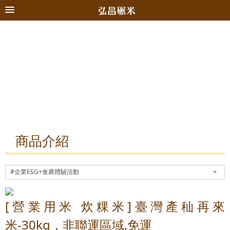
商品介紹
[營業用米 炊粿米]臺灣產秈再來
米-30kg，非聯運區域,免運