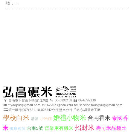
物，…
台南市下營區下橋頭1之9號
06-6892138
06-6792230
t.yaopin@gmail.com
r91622023@ntu.edu.tw
service.hongyu@gmail.com
第一銀行(007):621-10-026542分行:鹽水分行 戶名:弘昌碾米工廠
學校白米
婚禮小物米
台南香米
泰國香
清酒
小米禮
招財米
米
壽司米品種比
營業用有機米
台南5號
健康秧苗