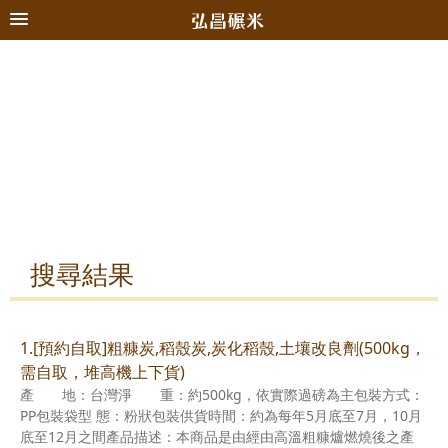
搜尋結果
1.[預約自取]粗糠炭,稻殼炭,炭化稻殼,土壤改良劑(500kg，
需自取，堆高機上下貨)
產 地：台灣淨 重：約500kg，依實際過磅為主包裝方式：
PP包裝袋型 態：粉狀包裝供貨時間：約為每年5月底至7月，10月
底至12月之間產品描述：本商品是由經由高溫粗糠爐燃燒後之產