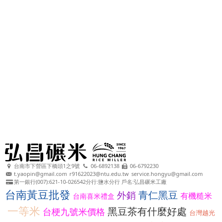
台南市下營區下橋頭1之9號
06-6892138
06-6792230
t.yaopin@gmail.com
r91622023@ntu.edu.tw
service.hongyu@gmail.com
第一銀行(007):621-10-026542分行:鹽水分行 戶名:弘昌碾米工廠
台南黃豆批發
青仁黑豆
外銷
有機糙米
台南喜米禮盒
一等米
黑豆茶有什麼好處
台梗九號米價格
台灣越光