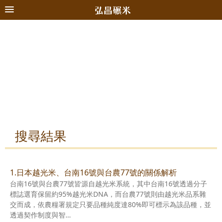
搜尋結果
1.日本越光米、台南16號與台農77號的關係解析
台南16號與台農77號皆源自越光米系統，其中台南16號透過分子
標誌選育保留約95%越光米DNA，而台農77號則由越光米品系雜
交而成，依農糧署規定只要品種純度達80%即可標示為該品種，並
透過契作制度與智…