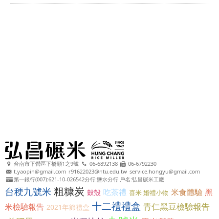
台南市下營區下橋頭1之9號
06-6892138
06-6792230
t.yaopin@gmail.com
r91622023@ntu.edu.tw
service.hongyu@gmail.com
第一銀行(007):621-10-026542分行:鹽水分行 戶名:弘昌碾米工廠
粗糠炭
台稉九號米
吃茶禮
米食體驗
黑
穀殼
喜米 婚禮小物
十二禮禮盒
青仁黑豆檢驗報告
米檢驗報告
2021年節禮盒