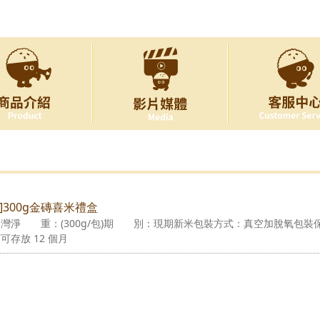
物]300g金磚喜米禮盒
淨 重：(300g/包)期 別：現期新米包裝方式：真空加脫氧包裝
可存放 12 個月