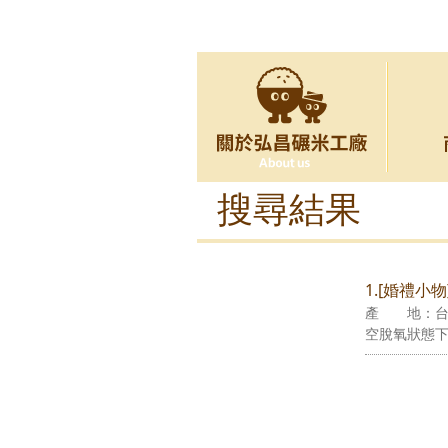
搜尋結果
1.[婚禮小
產 地：台灣
空脫氧狀態下